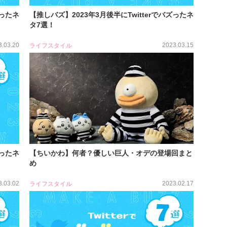
ズったネ
【推しバズ】2023年3月後半にTwitterでバズったネ
タ7選！
3.03.20
2023.03.15
ライフスタイル
ズったネ
【ちいかわ】何者？優しい巨人・オデの登場回まと
め
3.03.02
2023.02.17
ライフスタイル