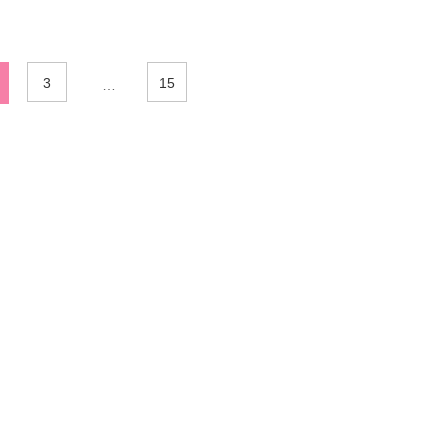
3
15
…