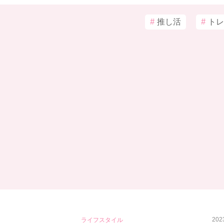
#
推し活
#
トレ
202
ライフスタイル