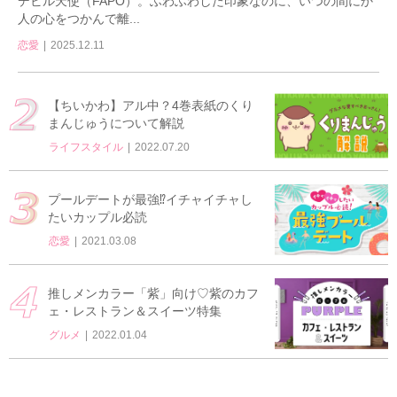
デビル天使（FAPO）。ふわふわした印象なのに、いつの間にか
人の心をつかんで離...
恋愛
2025.12.11
【ちいかわ】アル中？4巻表紙のくり
まんじゅうについて解説
ライフスタイル
2022.07.20
プールデートが最強⁉イチャイチャし
たいカップル必読
恋愛
2021.03.08
推しメンカラー「紫」向け♡紫のカフ
ェ・レストラン＆スイーツ特集
グルメ
2022.01.04