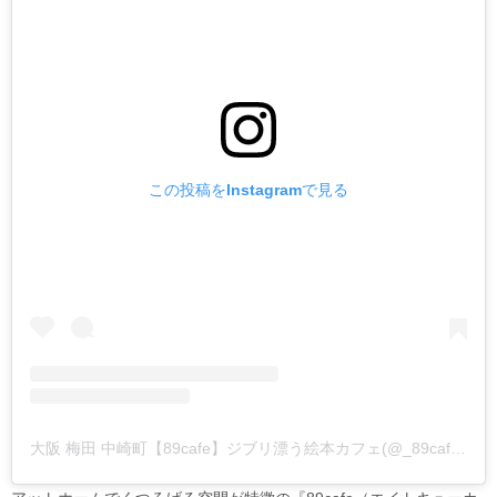
この投稿をInstagramで見る
大阪 梅田 中崎町【89cafe】ジブリ漂う絵本カフェ(@_89cafe)がシェアした投稿