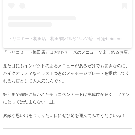
トリコミート梅田店 梅田/肉バル/グルメ/誕生日(@toricomeat_umeda)がシェアした投稿
『トリコミート梅田店』はお肉×チーズのメニューが楽しめるお店。
見た目にもインパクトのあるメニューがあるだけでも驚きなのに、
ハイクオリティなイラストつきのメッセージプレートを提供してく
れるお店として大人気なんです。
細部まで繊細に描かれたチョコペンアートは完成度が高く、ファン
にとってはたまらない一皿。
素敵な思い出をつくりたい日にぜひ足を運んでみてくださいね！