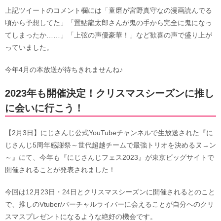
上記ツイートのコメント欄には「童磨が宮野真守なの漫画読んでる
頃から予想してた」「置鮎龍太郎さんが鬼の手から完全に鬼になっ
てしまったか……」「上弦の声優豪華！」など歓喜の声で盛り上が
っていました。
今年4月の本放送が待ちきれませんね♪
2023年も開催決定！クリスマスシーズンに推し
に会いに行こう！
【2月3日】にじさんじ公式YouTubeチャンネルで生放送された『に
じさんじ5周年感謝祭～世代超越チームで最強トリオを決めるヌ→ン
～』にて、今年も『にじさんじフェス2023』が東京ビッグサイトで
開催されることが発表されました！
今回は12月23日・24日とクリスマスシーズンに開催されるとのこと
で、推しのVtuber/バーチャルライバーに会えることが自分へのクリ
スマスプレゼントになるような絶好の機会です。