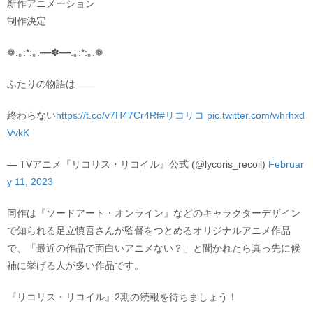
新作アニメーション
制作決定
❁.｡:*:｡.━━✽━━.｡:*:｡.❁
ふたりの物語は――
終わらない
https://t.co/v7H47Cr4Rf
#リコリコ
pic.twitter.com/whrhxd
VvkK
— TVアニメ『リコリス・リコイル』公式 (@lycoris_recoil)
Februar
y 11, 2023
同作は『ソードアート・オンライン』などのキャラクターデザイン
で知られる足立慎吾さんが監督をつとめるオリジナルアニメ作品
で、「最近の作品で面白いアニメない？」と聞かれたら真っ先に候
補に挙げる人が多い作品です。
『リコリス・リコイル』2期の続報を待ちましょう！