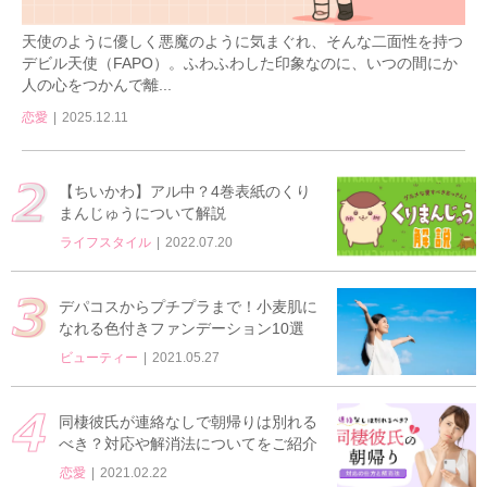
天使のように優しく悪魔のように気まぐれ、そんな二面性を持つ
デビル天使（FAPO）。ふわふわした印象なのに、いつの間にか
人の心をつかんで離...
恋愛
2025.12.11
【ちいかわ】アル中？4巻表紙のくり
まんじゅうについて解説
ライフスタイル
2022.07.20
デパコスからプチプラまで！小麦肌に
なれる色付きファンデーション10選
ビューティー
2021.05.27
同棲彼氏が連絡なしで朝帰りは別れる
べき？対応や解消法についてをご紹介
恋愛
2021.02.22