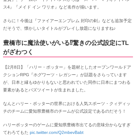
ス4』『メイド イン ワリオ』など名作が揃います。
さらに！今後は『ファイアーエンブレム 封印の剣』なども追加予定
だそうで、懐かしいタイトルがプレイし放題になりますね♪
豊橋市に魔法使いがいる⁉驚きの公式設定にTL
がざわつく
【2月8日】「ハリー・ポッター」を題材としたオープンワールドア
クションRPG『ホグワーツ・レガシー』が話題をさらっています
が、日本と縁もゆかりもないと思われていた同作に日本にまつわる
要素があるとバズツイートが生まれました。
なんとハリー・ポッターの世界における人気スポーツ・クィディッ
チのチームに愛知県豊橋市のチームが公式設定であるのだそう！
ハリーポッターのゲームに愛知県豊橋市出てるの意味分からなすぎ
てわろてもた
pic.twitter.com/Q2mbevBabt