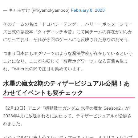
— キャモすけ (@kyamokyamooo)
February 8, 2023
そのチームの名は「トヨハシ・テング」。ハリー・ポッターシリー
ズ公式の副読本『クィディッチ今昔』にて同チームの存在が明らか
になっており、それが今回のゲームにも反映された形なのだそう。
つまり日本にもホグワーツのような魔法学校が存在しているという
ことになり、ここから転じて「薩摩ホグワーツ」なる言葉も生ま
れ、Twitter民の間で注目を集めています。
水星の魔女2期のティザービジュアル公開！あ
わせてイベントも要チェック
【2月10日】アニメ『機動戦士ガンダム 水星の魔女 Season2』が
2023年4月に放送されるにあたって、ティザービジュアルが公開さ
れました。
ビジュアルには主人公スレッタ・マーキュリー、ミオリネ・レンブ