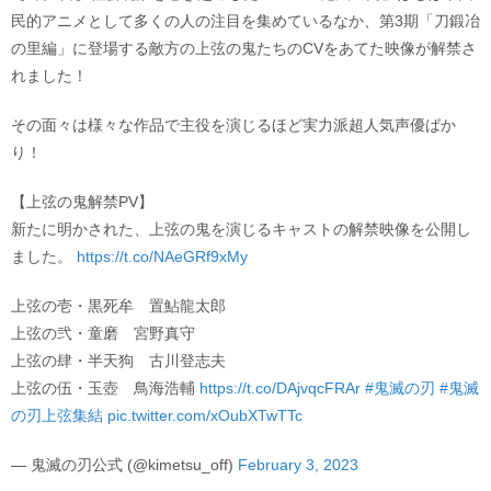
民的アニメとして多くの人の注目を集めているなか、第3期「刀鍛冶
の里編」に登場する敵方の上弦の鬼たちのCVをあてた映像が解禁さ
れました！
その面々は様々な作品で主役を演じるほど実力派超人気声優ばか
り！
【上弦の鬼解禁PV】
新たに明かされた、上弦の鬼を演じるキャストの解禁映像を公開し
ました。
https://t.co/NAeGRf9xMy
上弦の壱・黒死牟 置鮎龍太郎
上弦の弐・童磨 宮野真守
上弦の肆・半天狗 古川登志夫
上弦の伍・玉壺 鳥海浩輔
https://t.co/DAjvqcFRAr
#鬼滅の刃
#鬼滅
の刃上弦集結
pic.twitter.com/xOubXTwTTc
— 鬼滅の刃公式 (@kimetsu_off)
February 3, 2023