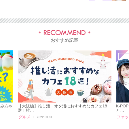
おすすめ記事
しみ方や
【大阪編】推し活・オタ活におすすめなカフェ18
K-P
選！推…
と…
グルメ
ファッ
2022.03.31