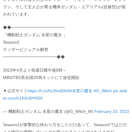
ラン、そして主人公が乗る機体ガンダム・エアリアル(改修型)が描
かれています。
◆◆━━━━━━━━━━━━━
『機動戦士ガンダム 水星の魔女 』
Season2
ティザービジュアル解禁
━━━━━━━━━━━━━◆◆
2023年4月より毎週日曜午後5時～
MBS/TBS系全国28局ネットにて放送開始
▼公式サイト
https://t.co/hL5hztDfs5
#水星の魔女
#G_Witch
pic.twitt
er.com/h1XA1BYHSX
— 機動戦士ガンダム 水星の魔女 (@G_Witch_M)
February 10, 2023
Season1が衝撃的な終わり方をしただけあって、Season2ではどの
よう物語が展開していくのか気になるところではありますが、