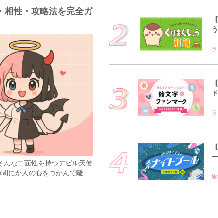
・相性・攻略法を完全ガ
【
う
ラ
【
ド
ラ
【
ー
そんな二面性を持つデビル天使
間にか人の心をつかんで離...
旅