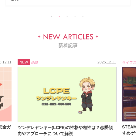
新着記事
5.12.11
NEW
2025.12.11
恋愛
ライフ
完全ガ
STE
ツンデレヤンキー(LCPE)の性格や相性は？恋愛傾
すめゲ
向やアプローチについて解説