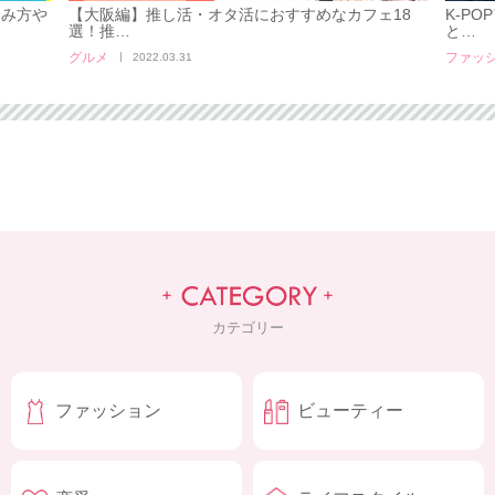
しみ方や
【大阪編】推し活・オタ活におすすめなカフェ18
K-P
選！推…
と…
グルメ
ファッ
2022.03.31
カテゴリー
ファッション
ビューティー