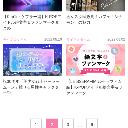
【Kep1er ケプラー編】K-POPア
あんスタ民必見！カフェ「シナ
イドル絵文字＆ファンマークま
モン」の魅力
とめ
2022.08.10
2022.08.02
ライフスタイル
ライフスタイル
祝30周年「美少女戦士セーラー
【LE SSERAFIM ルセラフィム
ムーン」推せる男性キャラクタ
編】K-POPアイドル絵文字＆フ
ー♡
ァンマーク…
1
2
3
9
…