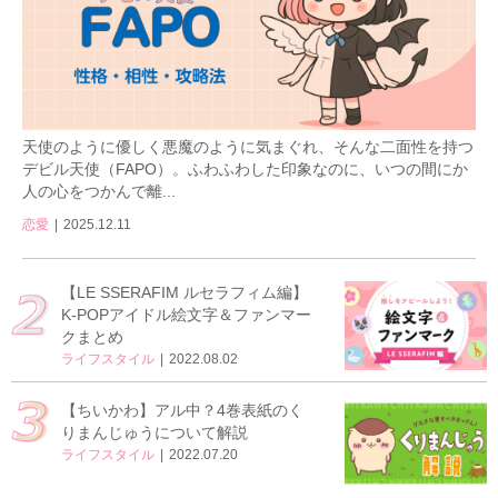
天使のように優しく悪魔のように気まぐれ、そんな二面性を持つ
デビル天使（FAPO）。ふわふわした印象なのに、いつの間にか
人の心をつかんで離...
恋愛
2025.12.11
【LE SSERAFIM ルセラフィム編】
K-POPアイドル絵文字＆ファンマー
クまとめ
ライフスタイル
2022.08.02
【ちいかわ】アル中？4巻表紙のく
りまんじゅうについて解説
ライフスタイル
2022.07.20