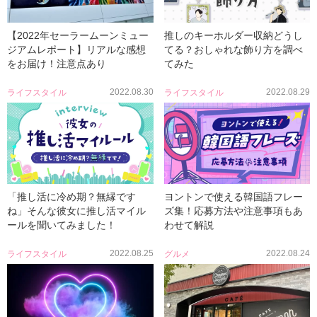
【2022年セーラームーンミュー
推しのキーホルダー収納どうし
ジアムレポート】リアルな感想
てる？おしゃれな飾り方を調べ
をお届け！注意点あり
てみた
2022.08.30
2022.08.29
ライフスタイル
ライフスタイル
「推し活に冷め期？無縁です
ヨントンで使える韓国語フレー
ね」そんな彼女に推し活マイル
ズ集！応募方法や注意事項もあ
ールを聞いてみました！
わせて解説
2022.08.25
2022.08.24
ライフスタイル
グルメ