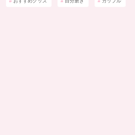
#
おすすめグッズ
#
自分磨き
#
カップル