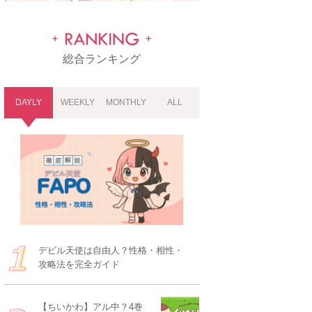
総合ランキング
DAYLY
WEEKLY
MONTHLY
ALL
デビル天使は自由人？性格・相性・
攻略法を完全ガイド
【ちいかわ】アル中？4巻