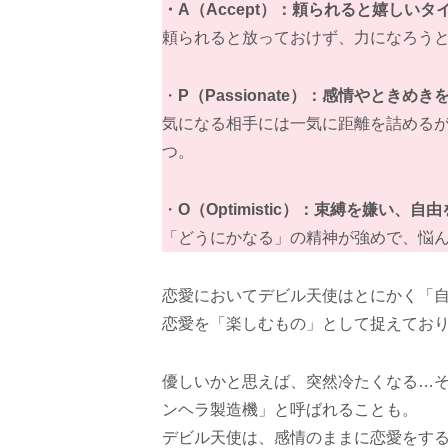
・A（Accept）：頼られると嬉しいタ
頼られると放っておけず、力になろう
・
P（Passionate）：感情やときめ
気になる相手には一気に距離を詰める
つ。
・
O（Optimistic）：束縛を嫌い、自
「どうにかなる」の精神が強めで、悩
恋愛においてデビル天使はとにかく「
恋愛を「楽しむもの」として捉えてお
優しいかと思えば、突然冷たくなる…
ンヘラ製造機」と呼ばれることも。
デビル天使は、感情のままに恋愛をす