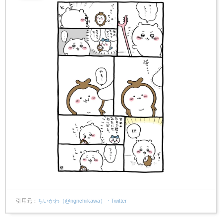
引用元
ちいかわ（@ngnchiikawa）・Twitter