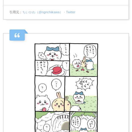
引用元
ちいかわ（@ngnchiikawa）・Twitter