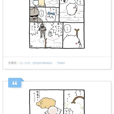
引用元
ちいかわ（@ngnchiikawa）・Twitter