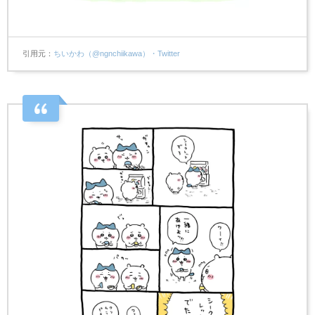
引用元
ちいかわ（@ngnchiikawa）・Twitter