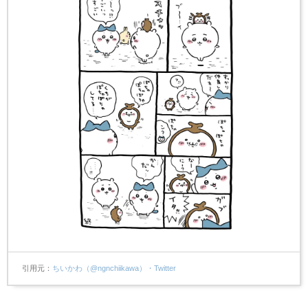
引用元
ちいかわ（@ngnchiikawa）・Twitter