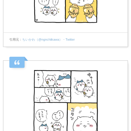
引用元
ちいかわ（@ngnchiikawa）・Twitter