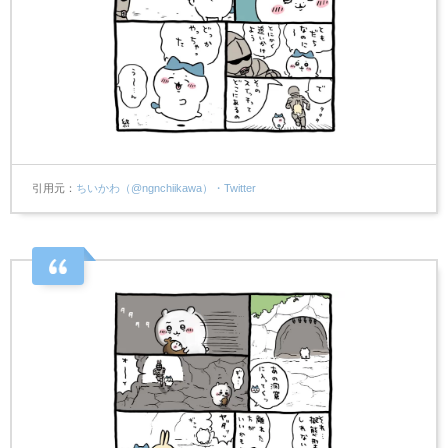
引用元
ちいかわ（@ngnchiikawa）・Twitter