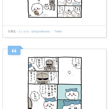
引用元
ちいかわ（@ngnchiikawa）・Twitter