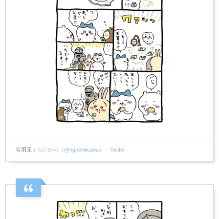
引用元
ちいかわ（@ngnchiikawa）・Twitter