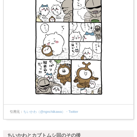
引用元
ちいかわ（@ngnchiikawa）・Twitter
ちいかわとカブトムシ回のその後