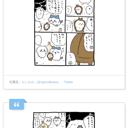
引用元
ちいかわ（@ngnchiikawa）・Twitter