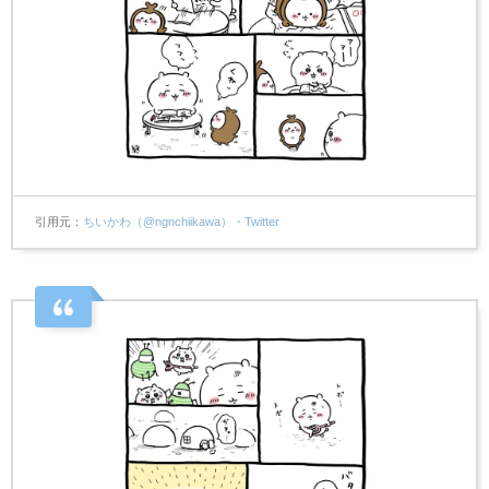
引用元
ちいかわ（@ngnchiikawa）・Twitter