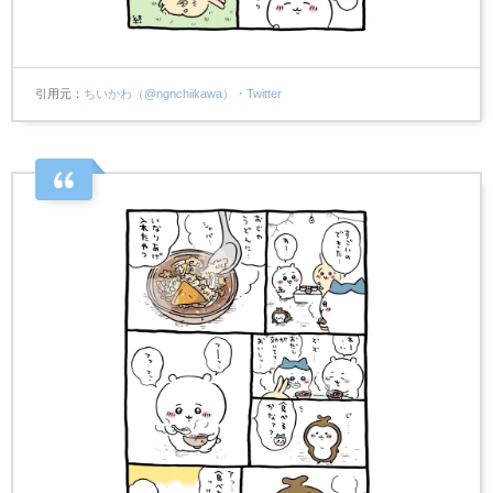
引用元
ちいかわ（@ngnchiikawa）・Twitter