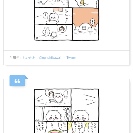
引用元
ちいかわ（@ngnchiikawa）・Twitter