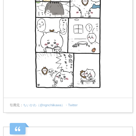
引用元
ちいかわ（@ngnchiikawa）・Twitter