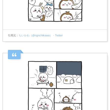
引用元
ちいかわ（@ngnchiikawa）・Twitter