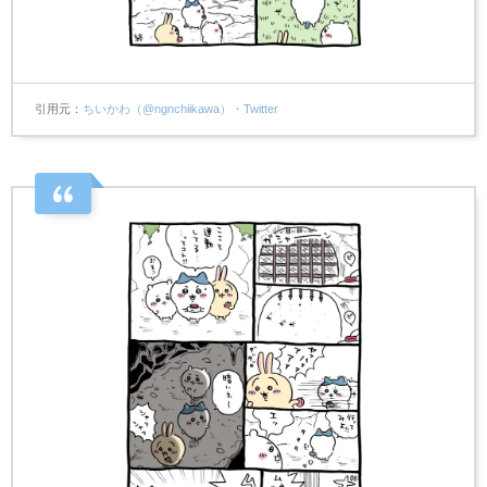
引用元
ちいかわ（@ngnchiikawa）・Twitter