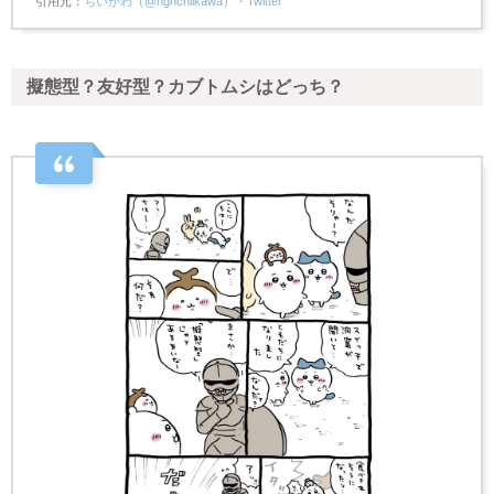
引用元
ちいかわ（@ngnchiikawa）・Twitter
擬態型？友好型？カブトムシはどっち？