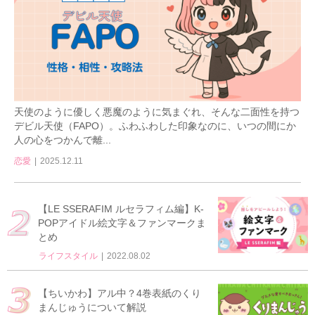
天使のように優しく悪魔のように気まぐれ、そんな二面性を持つ
デビル天使（FAPO）。ふわふわした印象なのに、いつの間にか
人の心をつかんで離...
恋愛
2025.12.11
【LE SSERAFIM ルセラフィム編】K-
POPアイドル絵文字＆ファンマークま
とめ
ライフスタイル
2022.08.02
【ちいかわ】アル中？4巻表紙のくり
まんじゅうについて解説