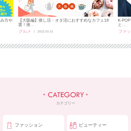
しみ方や
【大阪編】推し活・オタ活におすすめなカフェ18
K-P
選！推…
と…
グルメ
ファッ
2022.03.31
カテゴリー
ファッション
ビューティー