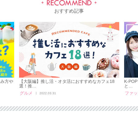
おすすめ記事
しみ方や
【大阪編】推し活・オタ活におすすめなカフェ18
K-P
選！推…
と…
グルメ
ファッ
2022.03.31