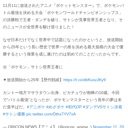
11月11に放送されたアニメ『ポケットモンスター』で、ポケモンバ
トル最強を決める大会「ポケモンワールドチャンピオンシップス」
の決勝戦で王者・ダンデを破り、サトシが見事世界王者となり、そ
のニュースが全世界を駆け巡りました！
なぜ日本だけでなく世界中で話題になったのかというと、放送開始
から25年という長い歴史で世界一の座を決める最大規模の大会で優
勝するという偉業を成し遂げたのは初めてのことだったからです。
㊗「ポケモン」サトシ世界王者に
▼放送開始から25年【歴代戦績】
https://t.co/dbKuszJKy9
カントー地方マサラタウン出身、ピカチュウが相棒の10歳。今回
で”バトル最強”となったが、ポケモンマスターという長年の夢は未
だ道半ばだ。
#アニポケ
#めざポケ
#初代OP
#ダンデVSサトシ決着
#サトシ優勝
pic.twitter.com/Dthx7YV7xA
— ORICON NEWS【アニメ】 (@oricon_anime_)
November 11, 20