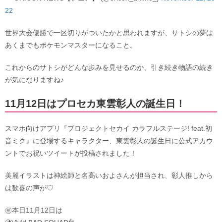
22
世界大会優勝で一区切りがついたかと思われますが、サトシの夢は
あくまでもポケモンマスターになること。
これからのサトシがどんな歩みを見せるのか、引き続き物語の続き
が気になりますね♪
11月12日はプロセカ東雲彰人の誕生日！
スマホ向けアプリ『プロジェクトセカイ カラフルステージ! feat.初
音ミク』に登場するキャラクター、東雲彰人の誕生日に公式アカウ
ントでお祝いツイートが投稿されました！
美麗イラストは神絵師と名高いおよさんが担当され、彰人推しから
は歓喜の声が♡
㊗️本日11月12日は