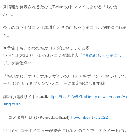
新情報が発表されるたびにTwitterのトレンドにあがる「ちいか
わ」。
今度のコラボはコメダ珈琲店と冬のむちゃうまコラボが開催されま
す。
🌟予告｜ちいかわたちがコメダにやってくる🌟
12月1日(木)より ちいかわ×コメダ珈琲店「
#冬のむちゃうまコラ
ボ
」を開催🍮✨
「ちいかわ」オリジナルデザインの“コメチキボックス”や“シロノワ
ール むちゃうまプリン”がメニューに限定登場します🙌
詳細は特設サイトへ🎄🔔
https://t.co/1Av9YFaDeu
pic.twitter.com/Ex
JIbg3wsp
— コメダ珈琲店 (@KomedaOfficial)
November 14, 2022
12月からコラボメニューが発売されるとのことで、同ツイートには