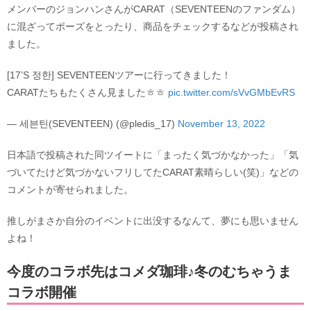
メンバーのジョンハンさんがCARAT（SEVENTEENのファンダム）
に混ざってポーズをとったり、商品をチェックするなどが投稿され
ました。
[17’S 정한] SEVENTEENツアーに行ってきました！
CARATたちもたくさん見ましたㅎㅎ
pic.twitter.com/sVvGMbEvRS
— 세븐틴(SEVENTEEN) (@pledis_17)
November 13, 2022
日本語で投稿された同ツイートに「まったく気づかなかった」「気
づいてたけど気づかないフリしてたCARAT素晴らしい(笑)」などの
コメントが寄せられました。
推しがまさか自分のイベントに出没するなんて、夢にも思いません
よね！
今度のコラボ先はコメダ珈琲♪冬のむちゃうま
コラボ開催