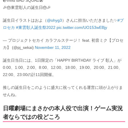
💿Vivid BAD SQUAD🎤
🎉🎂東雲彰人の誕生日🎂🎉
誕生日イラストはおよ（
@ohyg3
）さんに担当いただきました✨
#プ
ロセカ
#東雲彰人誕生祭2022
pic.twitter.com/UO153wEBjy
— プロジェクトセカイ カラフルステージ！ feat. 初音ミク【プロセ
カ】 (@pj_sekai)
November 11, 2022
誕生日当日には、1日限定の「HAPPY BIRTHDAY ライブ 彰人」が
0:00、1:00、2:00、8:00、12:00、18:00、19:00、20:00、21:00、
22:00、23:00の計11回開催。
推しの誕生日をこのように盛大に祝ってくれる運営に頭が上がりま
せんね。
日曜劇場にまさかの本人役で出演！ゲーム実況
者ならではの役どころ