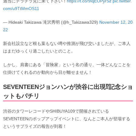
適当にチラチラ見に来て下さい！
https://t.co/9IqEOPyrSz
pic.twitter.
com/u9TtMmOS11
— Hideaki Takizawa 滝沢秀明 (@h_Takizawa329)
November 12, 20
22
新会社設立など根も葉もない噂や推測が飛び交いましたが、ご本人
はまだゆっくり過ごしたいとのこと。
しかし、肩書にある「冒険家」という名の通り、一体どんなことを
仕掛けてくれるのか動向から目が離せません！
SEVENTEENジョンハンが渋谷に出現⁉記念ショ
ットもパチリ
渋谷のタワーレコードやSHIBUYA109で開催されている
SEVENTEENのポップアップイベントに、なんとご本人が登場する
というサプライズの報告が到着！