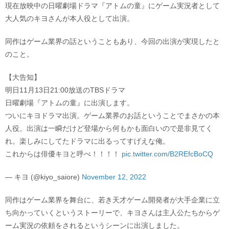
現在放映中の日曜劇場ドラマ『アトムの童』にゲーム実況者として
大人気のキヨさんが本人役として出演。
同作はゲーム業界の話ということもあり、今回の出演が実現したと
のこと。
【大告知】
明日11月13日21:00放送のTBSドラマ
日曜劇場『アトムの童』に出演します。
ついにキヨドラマ出演。ゲーム業界のお話ということでまさかの本
人役。出演は一瞬だけど登場から何もかも面白いので是非見てく
れ。楽しみにしてたドラマに出るってすげえな俺。
これからは俳優キヨと呼べ！！！！
pic.twitter.com/B2REfcBoCQ
— キヨ (@kiyo_saiore)
November 12, 2022
同作はゲーム業界を舞台に、若き天才ゲーム開発者が大手企業に立
ち向かっていくというストーリーで、キヨさんは主人公たちからゲ
ーム実況の依頼をされるというシーンに出演しました。