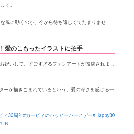
います。
んな風に動くのか、今から待ち遠しくてたまりませ
う！愛のこもったイラストに拍手
年をお祝いして、すごすぎるファンアートが投稿されまし
クターが描きこまれているという、愛の深さを感じる一
ビィ30周年
#カービィのハッピーバースデー
#Happy30
jYUB