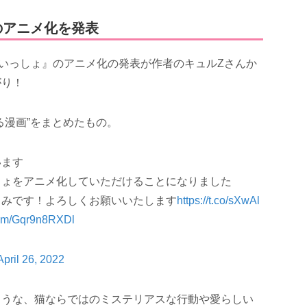
のアニメ化を発表
といっしょ』のアニメ化の発表が作者のキュルZさんか
がり！
る漫画”をまとめたもの。
います
しょをアニメ化していただけることになりました
しみです！よろしくお願いいたします
https://t.co/sXwAl
.com/Gqr9n8RXDl
April 26, 2022
ような、猫ならではのミステリアスな行動や愛らしい