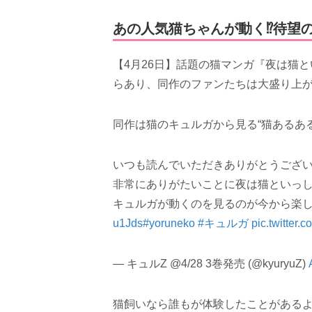
あの人気猫ちゃんが動く⁉待望
【4月26日】話題の猫マンガ『夜は猫
らあり、同作のファンたちは大盛り上
同作は猫のキュルガから見る“猫あるあ
いつも読んでいただきありがとうござ
非常にありがたいことに夜は猫といっ
キュルガが動くのを見るのが今から楽
u1Jds
#yoruneko
#キュルガ
pic.twitter
— キュルZ @4/28 3巻発売 (@kyuryuZ)
猫飼いなら誰もが体験したことがある