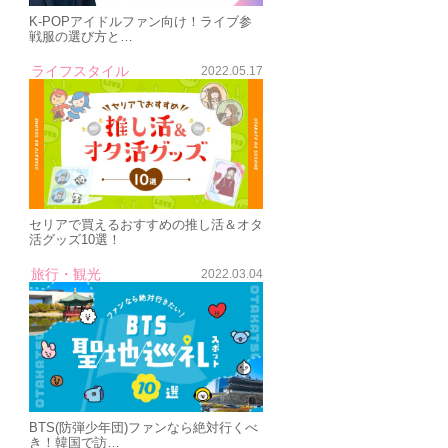
K-POPアイドルファン向け！ライブ参
戦服の選び方と…
ライフスタイル
2022.05.17
セリアで買えるおすすめの推し活＆オタ
活グッズ10選！
旅行・観光
2022.03.04
BTS(防弾少年団)ファンなら絶対行くべ
き！韓国で訪…