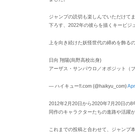
ジャンプの読切も楽しんでいただけて
下ろす、2022年の彼らを描くキービ
上を向き続けた妖怪世代の締めを飾る
日向 翔陽(烏野高校出身)
アーザス・サンパウロ／オポジット（
— ハイキュー!!.com (@haikyu_com)
Apr
2012年2月20日から2020年7月2
同作のキャラクターたちの進路や活躍がTw
これまでの投稿と合わせて、ジャンプ