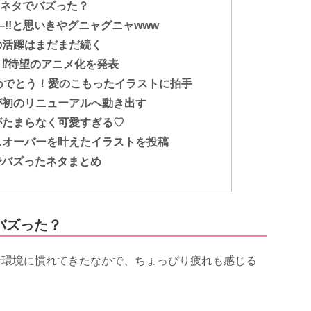
なネタでバズった？
――!!と思いきやグニャグニャwww
の活躍はまだまだ続く
⁉待望のアニメ化を発表
めでとう！愛のこもったイラストに拍手
が初のリニューアルへ動き出す
がたまらなく可愛すぎる♡
スオーバーを叶えたイラストを投稿
erでバズったネタまとめ
バズった？
な環境に慣れてきたなかで、ちょっぴり疲れも感じる