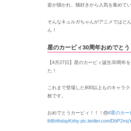
姿が描かれ、猫好きから人気を集めて
そんなキュルガちゃんがアニメではど
ん！
星のカービィ30周年おめでと
【4月27日】星のカービィ誕生30周
た！
これまで登場した800以上ものキャラ
枚です。
おめでとうカービィ！！！🎂
#星のカー
thBirthdayKirby
pic.twitter.com/DbP2ns