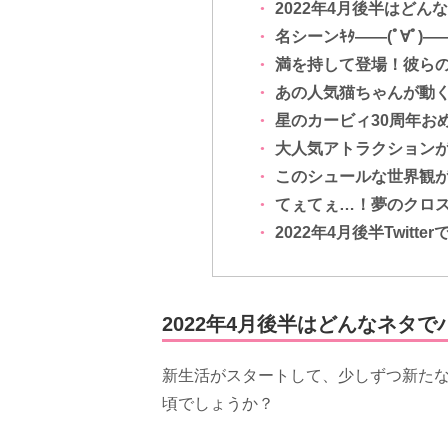
2022年4月後半はどん
名シーンｷﾀ――(ﾟ∀ﾟ)
満を持して登場！彼ら
あの人気猫ちゃんが動く
星のカービィ30周年お
大人気アトラクション
このシュールな世界観
てぇてぇ…！夢のクロ
2022年4月後半Twitt
2022年4月後半はどんなネタで
新生活がスタートして、少しずつ新た
頃でしょうか？