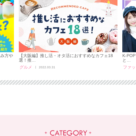
しみ方や
【大阪編】推し活・オタ活におすすめなカフェ18
K-P
選！推…
と…
グルメ
ファッ
2022.03.31