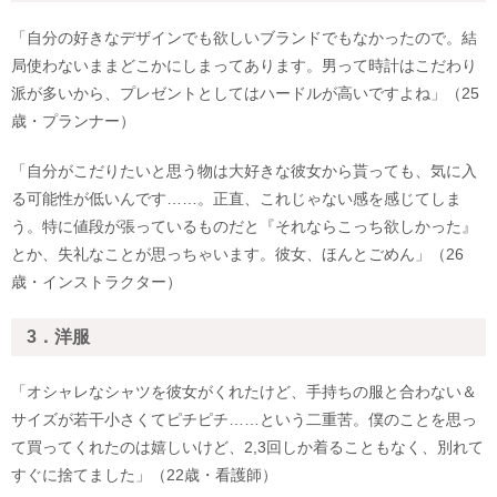
「自分の好きなデザインでも欲しいブランドでもなかったので。結
局使わないままどこかにしまってあります。男って時計はこだわり
派が多いから、プレゼントとしてはハードルが高いですよね」（25
歳・プランナー）
「自分がこだりたいと思う物は大好きな彼女から貰っても、気に入
る可能性が低いんです……。正直、これじゃない感を感じてしま
う。特に値段が張っているものだと『それならこっち欲しかった』
とか、失礼なことが思っちゃいます。彼女、ほんとごめん」（26
歳・インストラクター）
3．洋服
「オシャレなシャツを彼女がくれたけど、手持ちの服と合わない＆
サイズが若干小さくてピチピチ……という二重苦。僕のことを思っ
て買ってくれたのは嬉しいけど、2,3回しか着ることもなく、別れて
すぐに捨てました」（22歳・看護師）