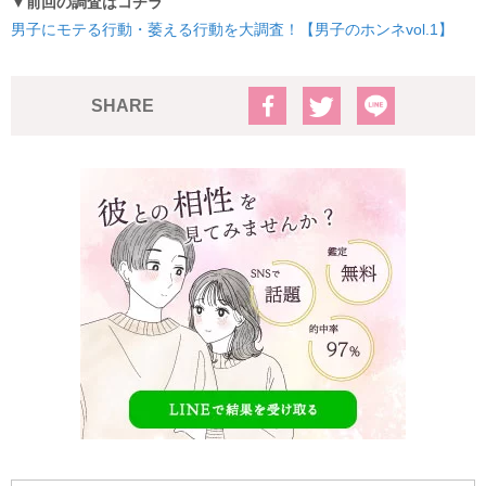
▼前回の調査はコチラ
男子にモテる行動・萎える行動を大調査！【男子のホンネvol.1】
SHARE