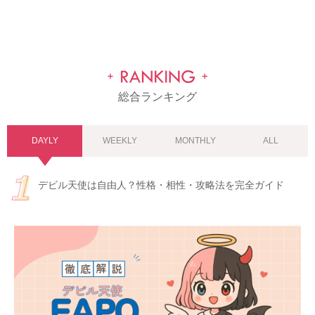
総合ランキング
DAYLY
WEEKLY
MONTHLY
ALL
デビル天使は自由人？性格・相性・攻略法を完全ガイド