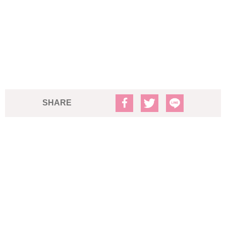
SHARE