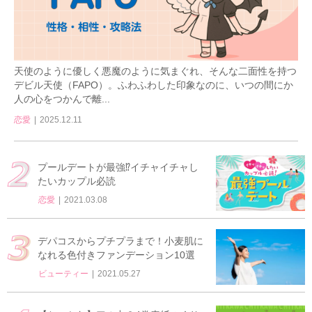
天使のように優しく悪魔のように気まぐれ、そんな二面性を持つ
デビル天使（FAPO）。ふわふわした印象なのに、いつの間にか
人の心をつかんで離...
恋愛
2025.12.11
プールデートが最強⁉イチャイチャし
たいカップル必読
恋愛
2021.03.08
デパコスからプチプラまで！小麦肌に
なれる色付きファンデーション10選
ビューティー
2021.05.27