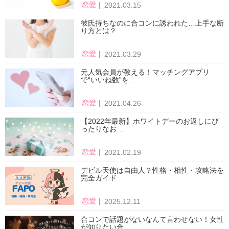
恋愛
2021.03.15
彼氏持ちなのに合コンに誘われた…上手な断
り方とは？
恋愛
2021.03.29
元人気会員が教える！マッチングアプリ
で“いいね数”を…
恋愛
2021.04.26
【2022年最新】ホワイトデーのお返しにぴ
ったりなお…
恋愛
2021.02.19
デビル天使は自由人？性格・相性・攻略法を
完全ガイド
恋愛
2025.12.11
合コンで話題がないなんて言わせない！女性
が知りたい合…