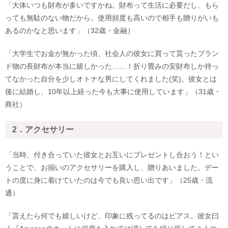
「大体いつも財布が多いですかね。財布って生活に必要だし、もら
っても無駄のない物だから。使用頻度も高いので相手も贈りがいも
あるのかなと思います」（32歳・金融）
「大学生でお金が無かった頃、社会人の彼女に買って貰ったブラン
ド物の長財布が本当に嬉しかった……！折り畳みの安財布しか持っ
てなかった自分を少しオトナな男にしてくれました(笑)。彼女とは
後に結婚し、10年以上経った今も大事に使用しています」（31歳・
商社）
2．アクセサリー
「当時、付き合っていた彼女とお互いにプレゼントし合おう！とい
うことで、お揃いのアクセサリーを購入し、贈りあいました。デー
トの度に身に着けていたのは今でも良い思い出です」（25歳・流
通）
「貰えたら何でも嬉しいけど、印象に残ってるのはピアス。彼女曰