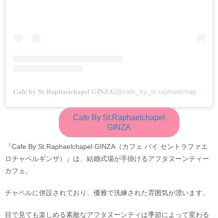
𝐂𝐚𝐟𝐞 𝐛𝐲 𝐒𝐭.𝐑𝐚𝐩𝐡𝐚𝐞𝐥𝐜𝐡𝐚𝐩𝐞𝐥 𝐆𝐈𝐍𝐙𝐀(@cafe_by_st.raphaelchapelginza)がシェアした投稿
Cafe By St.Raphaelchapel
GINZA
『Cafe By St.Raphaelchapel GINZA（カフェ バイ セントラファエ
ロチャペルギンザ）』は、結婚式場が手掛けるアフタヌーンティー
カフェ。
チャペルに併設されており、優雅で洗練された雰囲気が漂います。
目で見ても楽しめる素敵なアフタヌーンティは季節によって変わる