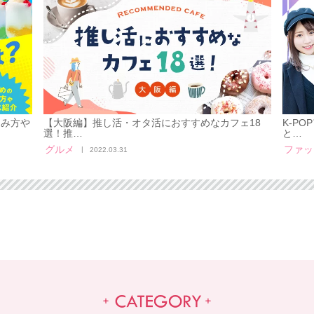
しみ方や
【大阪編】推し活・オタ活におすすめなカフェ18
K-P
選！推…
と…
グルメ
ファッ
2022.03.31