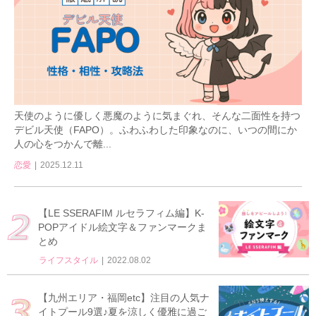
天使のように優しく悪魔のように気まぐれ、そんな二面性を持つ
デビル天使（FAPO）。ふわふわした印象なのに、いつの間にか
人の心をつかんで離...
恋愛
2025.12.11
【LE SSERAFIM ルセラフィム編】K-
POPアイドル絵文字＆ファンマークま
とめ
ライフスタイル
2022.08.02
【九州エリア・福岡etc】注目の人気ナ
イトプール9選♪夏を涼しく優雅に過ご