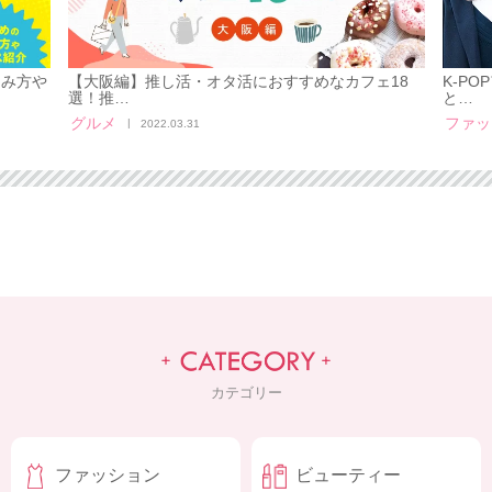
しみ方や
【大阪編】推し活・オタ活におすすめなカフェ18
K-P
選！推…
と…
グルメ
ファッ
2022.03.31
カテゴリー
ファッション
ビューティー