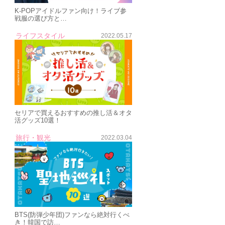
K-POPアイドルファン向け！ライブ参
戦服の選び方と…
ライフスタイル
2022.05.17
セリアで買えるおすすめの推し活＆オタ
活グッズ10選！
旅行・観光
2022.03.04
BTS(防弾少年団)ファンなら絶対行くべ
き！韓国で訪…