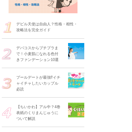
デビル天使は自由人？性格・相性・
攻略法を完全ガイド
デパコスからプチプラま
で！小麦肌になれる色付
きファンデーション10選
プールデートが最強⁉イチ
ャイチャしたいカップル
必読
【ちいかわ】アル中？4巻
表紙のくりまんじゅうに
ついて解説