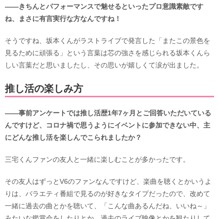
――きちんとパフォーマンスで魅せるといったプロ意識素敵です
ね、まさに有言実行な方なんですね！
そうですね、坂本くんがラストライブで発言した「またこの景色を
見るために頑張る」という言葉は芯の強さを感じられる坂本くんら
しい言葉だと思いましたし、その思いが嬉しくて涙が出ました。
推し活の楽しみ方
――事前アンケートでは推し活歴1年7ヶ月とご回答いただいている
んですけど、コロナ禍で思うようにイベントに参加できない中、主
にどんな推し活を楽しんでこられましたか？
三宅くんファンの友人と一緒に楽しむことが多かったです。
その友人はずっとV6のファンなんですけど、楽曲を聴くとかいうよ
りは、バラエティ番組で見るのが好きなタイプだったので、改めて
一緒に過去の曲とかを聴いて、「こんな曲あるんだね、いいね～」
みたいな鑑賞会をしたりとか、過去のライブ映像とかを観たりして