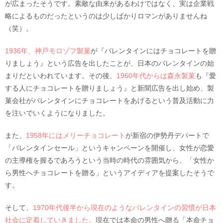
が広まったそうです。素敵な由来があるわけではなく、実は企業戦
略によるものだったというのは少しばかりロマンがありませんね
（笑）。
1936年、神戸モロゾフ製菓
が『バレンタインにはチョコレートを贈
りましょう』という広告を出したことが、日本のバレンタインの始
まりだといわれています。その後、
1960年代からは森永製菓
も『愛
する人にチョコレートを贈りましょう』と新聞広告を出し始め、製
菓会社がバレンタインにチョコレートをあげるという普及活動に力
を注いでいくようになりました。
また、
1958年にはメリーチョコレート
が新宿の伊勢丹デパートで
「バレンタインセール」というキャンペーンを開催し、女性が恋愛
の主導権を握るであろうという当時の時代の雰囲気から、「女性か
ら男性へチョコレートを贈る」というアイディアを提案したそうで
す。
そして、
1970年代後半から現在のようなバレンタインの習慣が日本
社会に定着していきました。
現在では本命の男性へ贈る「本命チョ