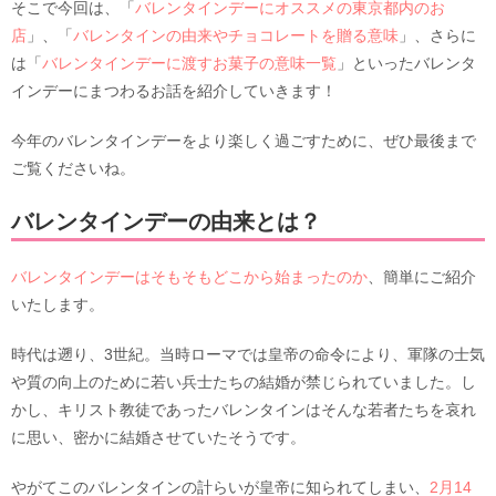
そこで今回は、「
バレンタインデーにオススメの東京都内のお
店
」、「
バレンタインの由来やチョコレートを贈る意味
」、さらに
は「
バレンタインデーに渡すお菓子の意味一覧
」といったバレンタ
インデーにまつわるお話を紹介していきます！
今年のバレンタインデーをより楽しく過ごすために、ぜひ最後まで
ご覧くださいね。
バレンタインデーの由来とは？
バレンタインデーはそもそもどこから始まったのか
、簡単にご紹介
いたします。
時代は遡り、3世紀。当時ローマでは皇帝の命令により、軍隊の士気
や質の向上のために若い兵士たちの結婚が禁じられていました。し
かし、キリスト教徒であったバレンタインはそんな若者たちを哀れ
に思い、密かに結婚させていたそうです。
やがてこのバレンタインの計らいが皇帝に知られてしまい、
2月14