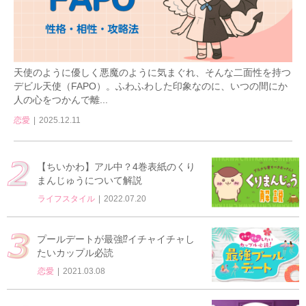
天使のように優しく悪魔のように気まぐれ、そんな二面性を持つ
デビル天使（FAPO）。ふわふわした印象なのに、いつの間にか
人の心をつかんで離...
恋愛
2025.12.11
【ちいかわ】アル中？4巻表紙のくり
まんじゅうについて解説
ライフスタイル
2022.07.20
プールデートが最強⁉イチャイチャし
たいカップル必読
恋愛
2021.03.08