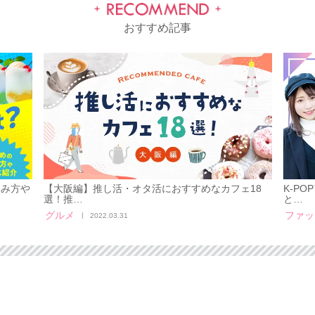
おすすめ記事
しみ方や
【大阪編】推し活・オタ活におすすめなカフェ18
K-P
選！推…
と…
グルメ
ファッ
2022.03.31