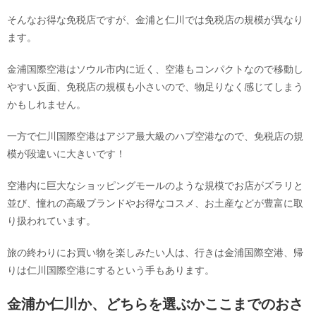
そんなお得な免税店ですが、金浦と仁川では免税店の規模が異なり
ます。
金浦国際空港はソウル市内に近く、空港もコンパクトなので移動し
やすい反面、免税店の規模も小さいので、物足りなく感じてしまう
かもしれません。
一方で仁川国際空港はアジア最大級のハブ空港なので、免税店の規
模が段違いに大きいです！
空港内に巨大なショッピングモールのような規模でお店がズラリと
並び、憧れの高級ブランドやお得なコスメ、お土産などが豊富に取
り扱われています。
旅の終わりにお買い物を楽しみたい人は、行きは金浦国際空港、帰
りは仁川国際空港にするという手もあります。
金浦か仁川か、どちらを選ぶかここまでのおさ